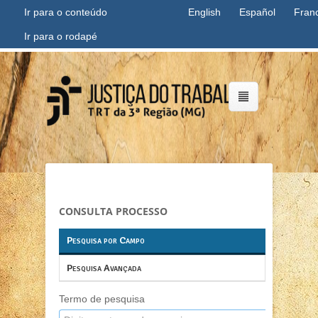
Ir para o conteúdo
English
Español
Fran
Ir para o rodapé
Acer
da
Justi
Traba
CONSULTA PROCESSO
Pesquisa por Campo
Pesquisa Avançada
Termo de pesquisa